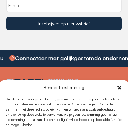
Inschrijven op nieuwsbrief
u
Connecteer met gelijkgestemde ondernem
Beheer toestemming
De Padel Community voor
Vlaamse Ondernemers
Om de beste ervaringen te bieden, gebruiken wij technologieën zoals cookies
Over ons
om informatie over je apparaat op te slaan en/of te raadplegen. Door in te
stemmen met deze technologieën kunnen wij gegevens zoals surfgedrag of
unieke ID's op deze website verwerken. Als je geen toestemming geeft of uw
Evenementen
toestemming intrekt, kan dit een nadelige invloed hebben op bepaalde functies
en mogelijkheden.
FAQ