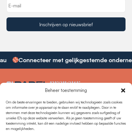
Inschrijven op nieuwsbrief
au
Connecteer met gelijkgestemde onderne
Beheer toestemming
De Padel Community voor
Vlaamse Ondernemers
Om de beste ervaringen te bieden, gebruiken wij technologieën zoals cookies
Over ons
om informatie over je apparaat op te slaan en/of te raadplegen. Door in te
stemmen met deze technologieën kunnen wij gegevens zoals surfgedrag of
unieke ID's op deze website verwerken. Als je geen toestemming geeft of uw
Evenementen
toestemming intrekt, kan dit een nadelige invloed hebben op bepaalde functies
en mogelijkheden.
FAQ