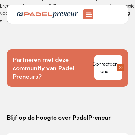
brengt
ondernemers & C-level management
met een passie
voor padel samen voor een avond vol dynamiek, ontspanning
en waardevolle connecties.
Partneren met deze
Contacteer
community van Padel
ons
Preneurs?
Blijf op de hoogte over PadelPreneur